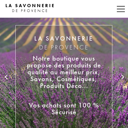
LA SAVONNERIE
DE PROVENCE
LA SAVONNERIE
DE PROVENCE
Notre boutique vous
propose des produits de
qualité au meilleur prix,


Savons, Cosmétiques,
Produits Déco...
Vos achats sont 100 %
Sécurisé